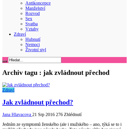
Antikoncepce
Manželství
Rozvod
Sex
Svatba
Vztahy
Zdraví
Hubnutí
Nemoci
Životní styl
Archiv tagu :
jak zvládnout přechod
Zdraví
Jak zvládnout přechod?
Jana Hlavacova
21 Srp 2016
276 Zhlédnutí
Jedním ze symptomů ženského (ale i mužského – ano, týká se to i