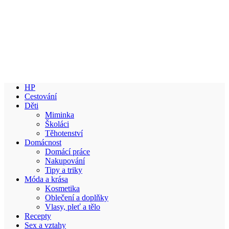
HP
Cestování
Děti
Miminka
Školáci
Těhotenství
Domácnost
Domácí práce
Nakupování
Tipy a triky
Móda a krása
Kosmetika
Oblečení a doplňky
Vlasy, pleť a tělo
Recepty
Sex a vztahy