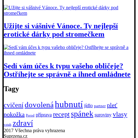
Užijte si vášnivé Vánoce. Ty nejlepší
erotické dárky pod stromečkem
Sedí vám účes k typu vašeho obličeje?
Ostříhejte se správně a ihned omládnete
Tagy
hubnutí
dovolená
cvičení
pleť
jídlo
partner
spánek
recept
vlasy
pokožka
příprava
suroviny
Porod
zdraví
vztah
2017 Všechna práva vyhrazena
Suprzena.cz