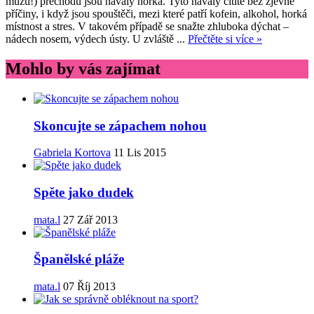
mužů!) přechodu jsou návaly horka. Tyto návaly cítíte bez zjevné
příčiny, i když jsou spouštěči, mezi které patří kofein, alkohol, horká
místnost a stres. V takovém případě se snažte zhluboka dýchat –
nádech nosem, výdech ústy. U zvláště ...
Přečtěte si více »
Mohlo by vás zajímat
Skoncujte se zápachem nohou
Gabriela Kortova
11 Lis 2015
Spěte jako dudek
mata.l
27 Zář 2013
Španělské pláže
mata.l
07 Říj 2013