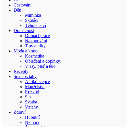
Cestování
Děti
Miminka
Školáci
Těhotenství
Domácnost
Domácí práce
Nakupování
Tipy a triky
Móda a krása
Kosmetika
Oblečení a doplňky
Vlasy, pleť a tělo
Recepty
Sex a vztahy
Antikoncepce
Manželství
Rozvod
Sex
Svatba
Vztahy
Zdraví
Hubnutí
Nemoci