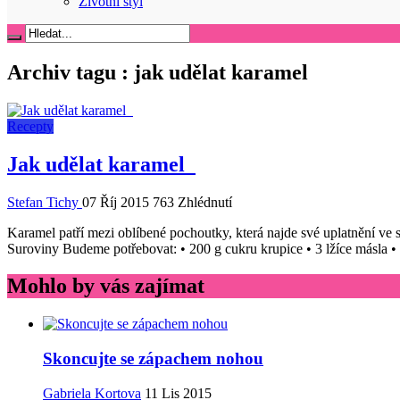
Životní styl
Archiv tagu :
jak udělat karamel
Recepty
Jak udělat karamel
Stefan Tichy
07 Říj 2015
763 Zhlédnutí
Karamel patří mezi oblíbené pochoutky, která najde své uplatnění ve
Suroviny Budeme potřebovat: • 200 g cukru krupice • 3 lžíce másla •
Mohlo by vás zajímat
Skoncujte se zápachem nohou
Gabriela Kortova
11 Lis 2015