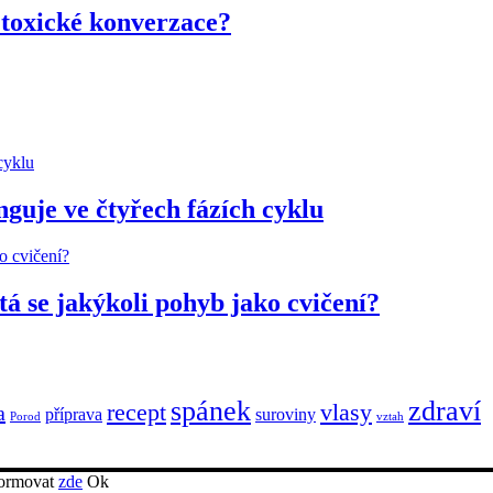
a toxické konverzace?
nguje ve čtyřech fázích cyklu
ítá se jakýkoli pohyb jako cvičení?
spánek
zdraví
recept
vlasy
a
příprava
suroviny
Porod
vztah
nformovat
zde
Ok