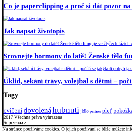
Co je paperclipping a proč si dát pozor n
Jak napsat životopis
Srovnejte hormony do latě! Ženské tělo fu
Úklid, sekání trávy, volejbal s dětmi – poč
Tagy
hubnutí
dovolená
cvičení
pleť
pokožk
jídlo
partner
2017 Všechna práva vyhrazena
Suprzena.cz
Na stránce používáme cookies. O jejich používání se blíže můžete i