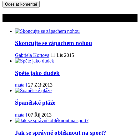
Mohlo by vás zajímat
Skoncujte se zápachem nohou
Gabriela Kortova
11 Lis 2015
Spěte jako dudek
mata.l
27 Zář 2013
Španělské pláže
mata.l
07 Říj 2013
Jak se správně obléknout na sport?