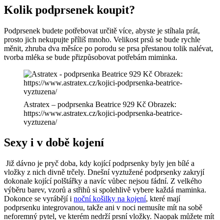
Kolik podprsenek koupit?
Podprsenek budete potřebovat určitě více, abyste je stíhala prát,
prosto jich nekupujte příliš mnoho. Velikost prsů se bude rychle
měnit, zhruba dva měsíce po porodu se prsa přestanou tolik nalévat,
tvorba mléka se bude přizpůsobovat potřebám miminka.
Astratex – podprsenka Beatrice 929 Kč Obrazek:
https://www.astratex.cz/kojici-podprsenka-beatrice-
vyztuzena/
Sexy i v době kojení
Již dávno je pryč doba, kdy kojící podprsenky byly jen bílé a
vložky z nich divně trčely. Dnešní vyztužené podprsenky zakryjí
dokonale kojící polštářky a navíc vůbec nejsou fádní. Z velkého
výběru barev, vzorů a střihů si spolehlivě vybere každá maminka.
Dokonce se vyrábějí i
noční košilky na kojení
, které mají
podprsenku integrovanou, takže ani v noci nemusíte mít na sobě
neforemný pytel, ve kterém nedrží prsní vložky. Naopak můžete mít