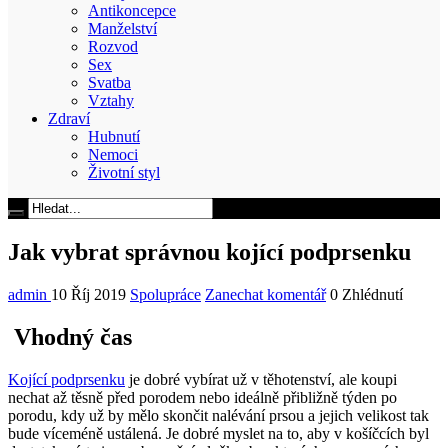
Antikoncepce
Manželství
Rozvod
Sex
Svatba
Vztahy
Zdraví
Hubnutí
Nemoci
Životní styl
Jak vybrat správnou kojící podprsenku
admin
10 Říj 2019
Spolupráce
Zanechat komentář
0 Zhlédnutí
Vhodný čas
Kojící podprsenku
je dobré vybírat už v těhotenství, ale koupi
nechat až těsně před porodem nebo ideálně přibližně týden po
porodu, kdy už by mělo skončit nalévání prsou a jejich velikost tak
bude víceméně ustálená. Je dobré myslet na to, aby v košíčcích byl