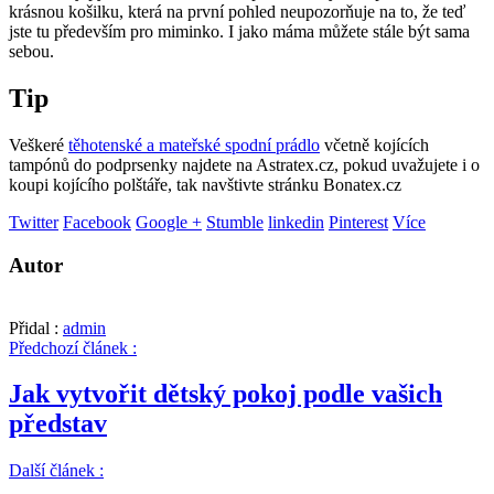
krásnou košilku, která na první pohled neupozorňuje na to, že teď
jste tu především pro miminko. I jako máma můžete stále být sama
sebou.
Tip
Veškeré
těhotenské a mateřské spodní prádlo
včetně kojících
tampónů do podprsenky najdete na Astratex.cz, pokud uvažujete i o
koupi kojícího polštáře, tak navštivte stránku Bonatex.cz
Twitter
Facebook
Google +
Stumble
linkedin
Pinterest
Více
Autor
Přidal :
admin
Předchozí článek :
Jak vytvořit dětský pokoj podle vašich
představ
Další článek :