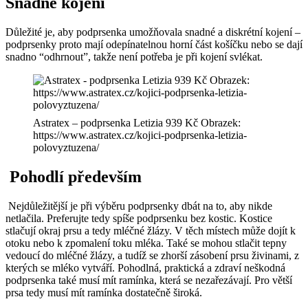
Snadné kojení
Důležité je, aby podprsenka umožňovala snadné a diskrétní kojení –
podprsenky proto mají odepínatelnou horní část košíčku nebo se dají
snadno “odhrnout”, takže není potřeba je při kojení svlékat.
Astratex – podprsenka Letizia 939 Kč Obrazek:
https://www.astratex.cz/kojici-podprsenka-letizia-
polovyztuzena/
Pohodlí především
Nejdůležitější je při výběru podprsenky dbát na to, aby nikde
netlačila. Preferujte tedy spíše podprsenku bez kostic. Kostice
stlačují okraj prsu a tedy mléčné žlázy. V těch místech může dojít k
otoku nebo k zpomalení toku mléka. Také se mohou stlačit tepny
vedoucí do mléčné žlázy, a tudíž se zhorší zásobení prsu živinami, z
kterých se mléko vytváří. Pohodlná, praktická a zdraví neškodná
podprsenka také musí mít ramínka, která se nezařezávají. Pro větší
prsa tedy musí mít ramínka dostatečně široká.