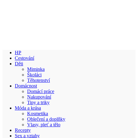
HP
Cestování
Děti
Miminka
Školáci
Těhotenství
Domácnost
Domácí práce
Nakupování
Tipy a triky
Móda a krása
Kosmetika
Oblečení a doplňky
Vlasy, pleť a tělo
Recepty
Sex a vztahy