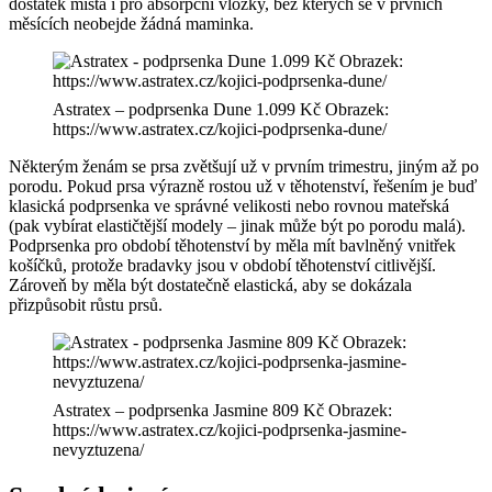
dostatek místa i pro absorpční vložky, bez kterých se v prvních
měsících neobejde žádná maminka.
Astratex – podprsenka Dune 1.099 Kč Obrazek:
https://www.astratex.cz/kojici-podprsenka-dune/
Některým ženám se prsa zvětšují už v prvním trimestru, jiným až po
porodu. Pokud prsa výrazně rostou už v těhotenství, řešením je buď
klasická podprsenka ve správné velikosti nebo rovnou mateřská
(pak vybírat elastičtější modely – jinak může být po porodu malá).
Podprsenka pro období těhotenství by měla mít bavlněný vnitřek
košíčků, protože bradavky jsou v období těhotenství citlivější.
Zároveň by měla být dostatečně elastická, aby se dokázala
přizpůsobit růstu prsů.
Astratex – podprsenka Jasmine 809 Kč Obrazek:
https://www.astratex.cz/kojici-podprsenka-jasmine-
nevyztuzena/