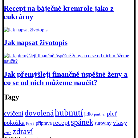
Recept na báječné kremrole jako z
cukrárny
Jak napsat životopis
Jak přemýšlejí finančně úspěšné ženy a
co se od nich můžeme naučit?
Tagy
hubnutí
dovolená
cvičení
pleť
jídlo
partner
spánek
recept
vlasy
pokožka
příprava
suroviny
Porod
zdraví
vztah