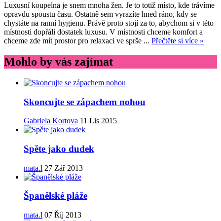
Luxusní koupelna je snem mnoha žen. Je to totiž místo, kde trávíme
opravdu spoustu času. Ostatně sem vyrazíte hned ráno, kdy se
chystáte na ranní hygienu. Právě proto stojí za to, abychom si v této
místnosti dopřáli dostatek luxusu. V místnosti chceme komfort a
chceme zde mít prostor pro relaxaci ve sprše ...
Přečtěte si více »
Mohlo by vás zajímat
Skoncujte se zápachem nohou
Gabriela Kortova
11 Lis 2015
Spěte jako dudek
mata.l
27 Zář 2013
Španělské pláže
mata.l
07 Říj 2013