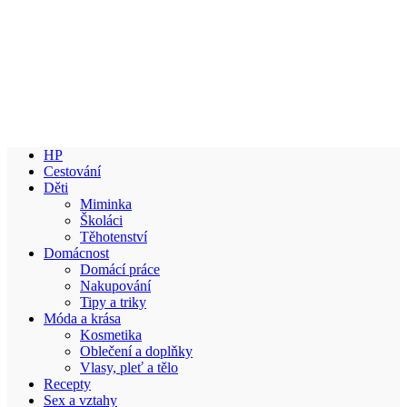
HP
Cestování
Děti
Miminka
Školáci
Těhotenství
Domácnost
Domácí práce
Nakupování
Tipy a triky
Móda a krása
Kosmetika
Oblečení a doplňky
Vlasy, pleť a tělo
Recepty
Sex a vztahy