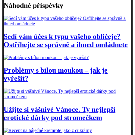
Náhodné příspěvky
Sedí vám účes k typu vašeho obličeje?
Ostříhejte se správně a ihned omládnete
Problémy s bílou moukou – jak je
vyřešit?
Užijte si vášnivé Vánoce. Ty nejlepší
erotické dárky pod stromečkem