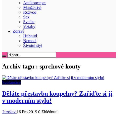
Antikoncepce
Manželství
Rozvod
Sex
Svatba
Vztahy
Zdraví
Hubnutí
Nemoci
Životní styl
Archiv tagu :
sprchové kouty
Spolupráce
Děláte přestavbu koupelny? Zařiďte si ji
v moderním stylu!
Jaroslav
16 Pro 2019
0 Zhlédnutí