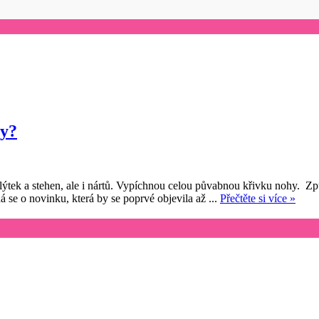
xy?
lýtek a stehen, ale i nártů. Vypíchnou celou půvabnou křivku nohy. Zp
se o novinku, která by se poprvé objevila až ...
Přečtěte si více »