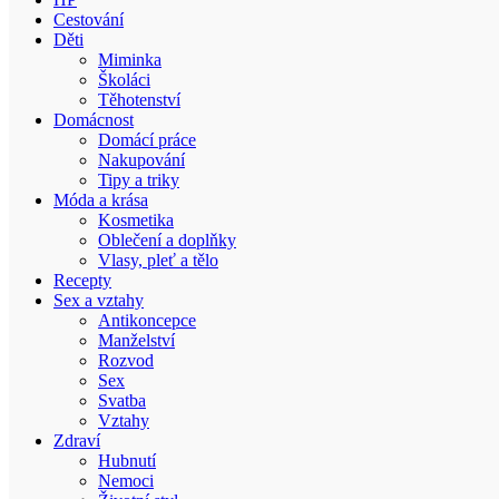
Cestování
Děti
Miminka
Školáci
Těhotenství
Domácnost
Domácí práce
Nakupování
Tipy a triky
Móda a krása
Kosmetika
Oblečení a doplňky
Vlasy, pleť a tělo
Recepty
Sex a vztahy
Antikoncepce
Manželství
Rozvod
Sex
Svatba
Vztahy
Zdraví
Hubnutí
Nemoci