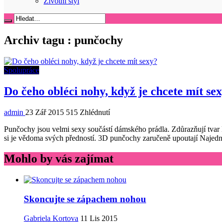
Životní styl
Archiv tagu :
punčochy
Spolupráce
Do čeho obléci nohy, když je chcete mít se
admin
23 Zář 2015
515 Zhlédnutí
Punčochy jsou velmi sexy součástí dámského prádla. Zdůrazňují tvar 
si je vědoma svých předností. 3D punčochy zaručeně upoutají Najedná 
Mohlo by vás zajímat
Skoncujte se zápachem nohou
Gabriela Kortova
11 Lis 2015