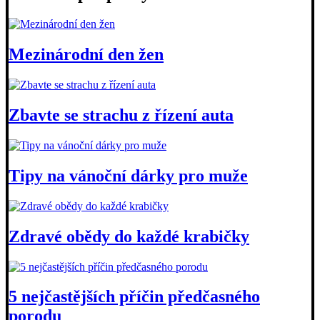
Mezinárodní den žen
Zbavte se strachu z řízení auta
Tipy na vánoční dárky pro muže
Zdravé obědy do každé krabičky
5 nejčastějších příčin předčasného
porodu