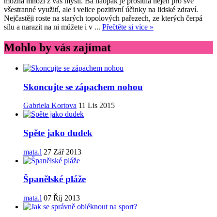
možná mnozí z vás myslí. Ba naopak je proslulá nejen pro své
všestranné využití, ale i velice pozitivní účinky na lidské zdraví.
Nejčastěji roste na starých topolových pařezech, ze kterých čerpá
sílu a narazit na ni můžete i v ...
Přečtěte si více »
Mohlo by vás zajímat
Skoncujte se zápachem nohou
Gabriela Kortova
11 Lis 2015
Spěte jako dudek
mata.l
27 Zář 2013
Španělské pláže
mata.l
07 Říj 2013