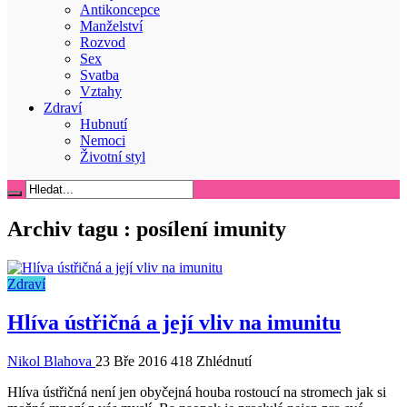
Antikoncepce
Manželství
Rozvod
Sex
Svatba
Vztahy
Zdraví
Hubnutí
Nemoci
Životní styl
Archiv tagu :
posílení imunity
Zdraví
Hlíva ústřičná a její vliv na imunitu
Nikol Blahova
23 Bře 2016
418 Zhlédnutí
Hlíva ústřičná není jen obyčejná houba rostoucí na stromech jak si