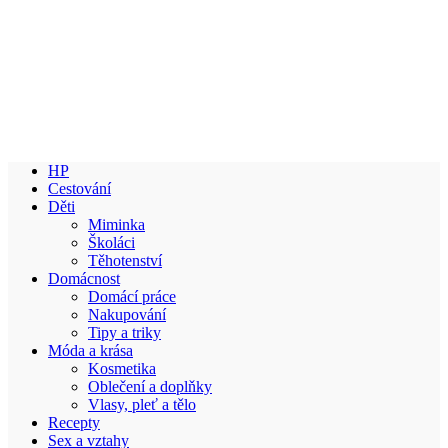
HP
Cestování
Děti
Miminka
Školáci
Těhotenství
Domácnost
Domácí práce
Nakupování
Tipy a triky
Móda a krása
Kosmetika
Oblečení a doplňky
Vlasy, pleť a tělo
Recepty
Sex a vztahy