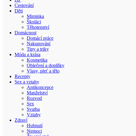
Cestování
Děti
Miminka
Školáci
Těhotenství
Domácnost
Domácí práce
Nakupování
Tipy a triky
Móda a krása
Kosmetika
Oblečení a doplňky
Vlasy, pleť a tělo
Recepty
Sex a vztahy
Antikoncepce
Manželství
Rozvod
Sex
Svatba
Vztahy
Zdraví
Hubnutí
Nemoci