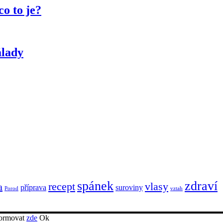
co to je?
álady
spánek
zdraví
recept
vlasy
a
příprava
suroviny
Porod
vztah
nformovat
zde
Ok