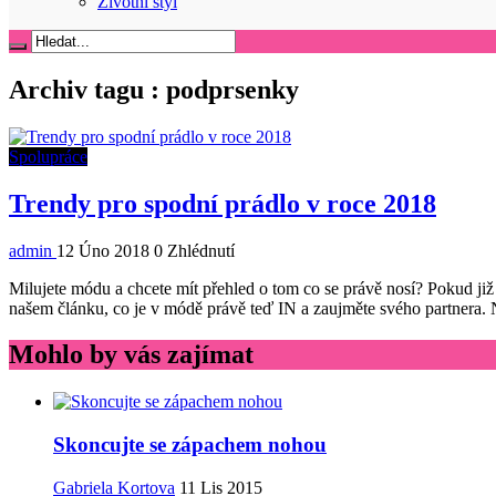
Životní styl
Archiv tagu :
podprsenky
Spolupráce
Trendy pro spodní prádlo v roce 2018
admin
12 Úno 2018
0 Zhlédnutí
Milujete módu a chcete mít přehled o tom co se právě nosí? Pokud již
našem článku, co je v módě právě teď IN a zaujměte svého partnera. 
Mohlo by vás zajímat
Skoncujte se zápachem nohou
Gabriela Kortova
11 Lis 2015