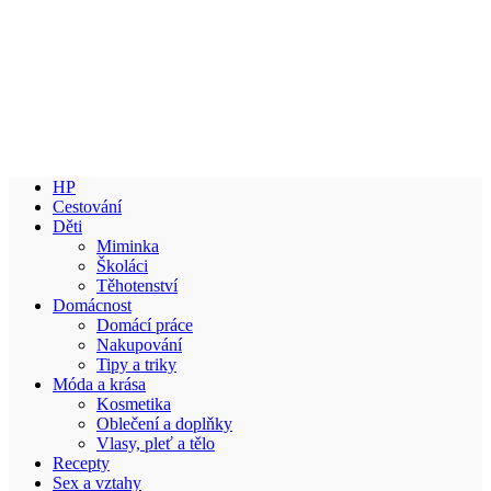
HP
Cestování
Děti
Miminka
Školáci
Těhotenství
Domácnost
Domácí práce
Nakupování
Tipy a triky
Móda a krása
Kosmetika
Oblečení a doplňky
Vlasy, pleť a tělo
Recepty
Sex a vztahy