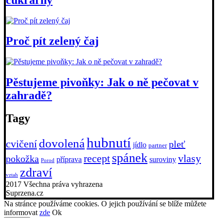
Proč pít zelený čaj
Pěstujeme pivoňky: Jak o ně pečovat v
zahradě?
Tagy
hubnutí
dovolená
cvičení
pleť
jídlo
partner
spánek
recept
vlasy
pokožka
příprava
suroviny
Porod
zdraví
vztah
2017 Všechna práva vyhrazena
Suprzena.cz
Na stránce používáme cookies. O jejich používání se blíže můžete
informovat
zde
Ok