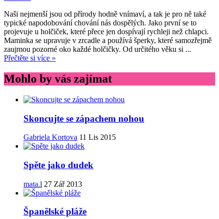
Naši nejmenší jsou od přírody hodně vnímaví, a tak je pro ně také
typické napodobování chování nás dospělých. Jako první se to
projevuje u holčiček, které přece jen dospívají rychleji než chlapci.
Maminka se upravuje v zrcadle a používá šperky, které samozřejmě
zaujmou pozorné oko každé holčičky. Od určitého věku si ...
Přečtěte si více »
Mohlo by vás zajímat
Skoncujte se zápachem nohou
Gabriela Kortova
11 Lis 2015
Spěte jako dudek
mata.l
27 Zář 2013
Španělské pláže